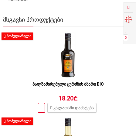
ᲛᲡᲒᲐᲕᲡᲘ ᲞᲠᲝᲓᲣᲥᲢᲔᲑᲘ
ᲞᲝᲞᲣᲚᲐᲠᲣᲚᲘ
0
ბალზამირებული ყურძნის ძმარი BIO
18.20₾
კალათაში დამატება
ᲞᲝᲞᲣᲚᲐᲠᲣᲚᲘ