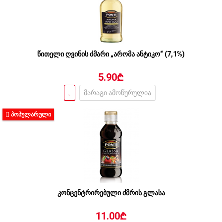
წითელი ღვინის ძმარი „არომა ანტიკო“ (7,1%)
5.90₾
მარაგი ამოწურულია
ᲞᲝᲞᲣᲚᲐᲠᲣᲚᲘ
კონცენტრირებული ძმრის გლასა
11.00₾