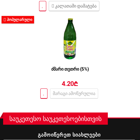
კალათაში დამატება
ᲞᲝᲞᲣᲚᲐᲠᲣᲚᲘ
ძმარი თეთრი (5%)
4.20₾
მარაგი ამოწურულია
საუკეთესო საუკეთესოებისთვის
ᲒᲐᲛᲝᲘᲬᲔᲠᲔᲗ ᲡᲘᲐᲮᲚᲔᲔᲑᲘ