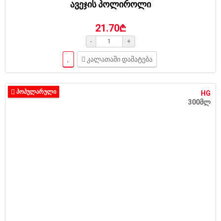
ავეჯის პოლიროლი
21.70₾
-
+
კალათაში დამატება
ᲞᲝᲞᲣᲚᲐᲠᲣᲚᲘ
HG
300მლ