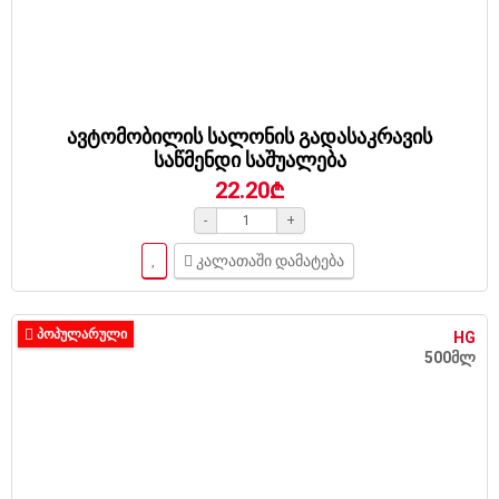
ავტომობილის სალონის გადასაკრავის
საწმენდი საშუალება
22.20₾
-
+
კალათაში დამატება
ᲞᲝᲞᲣᲚᲐᲠᲣᲚᲘ
HG
500მლ