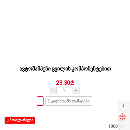
ავტოშამპუნი ცვილის კომპონენტებით
23.30₾
-
+
კალათაში დამატება
ᲞᲝᲞᲣᲚᲐᲠᲣᲚᲘ
HG
1000მლ