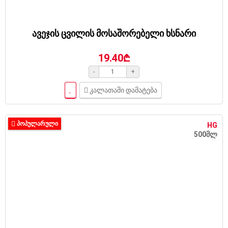
ავეჯის ცვილის მოსაშორებელი ხსნარი
19.40₾
-
+
კალათაში დამატება
ᲞᲝᲞᲣᲚᲐᲠᲣᲚᲘ
HG
500მლ