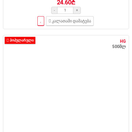
24.60₾
-
+
კალათაში დამატება
ᲞᲝᲞᲣᲚᲐᲠᲣᲚᲘ
HG
500მლ