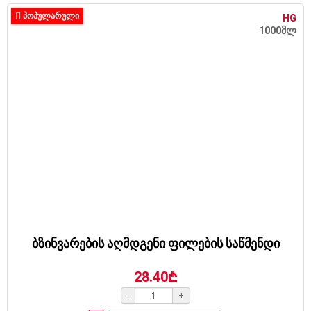
ᲞᲝᲞᲣᲚᲐᲠᲣᲚᲘ
HG
1000მლ
ბზინვარების აღმდგენი ფილების საწმენდი
28.40₾
-
+