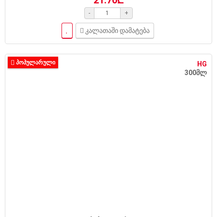
-
+
კალათაში დამატება
ᲞᲝᲞᲣᲚᲐᲠᲣᲚᲘ
HG
300მლ