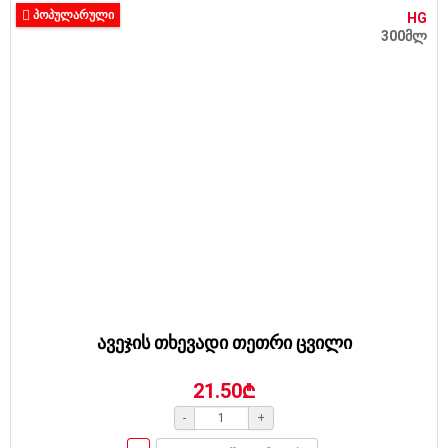
ᲞᲝᲞᲣᲚᲐᲠᲣᲚᲘ
HG
300მლ
ავეჯის თხევადი თეთრი ცვილი
21.50₾
-
+