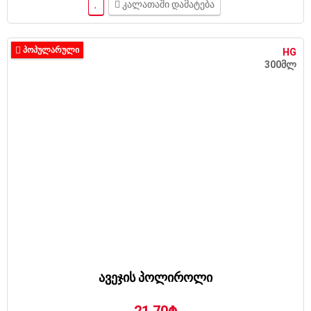
კალათაში დამატება
ᲞᲝᲞᲣᲚᲐᲠᲣᲚᲘ
HG
300მლ
ავეჯის პოლიროლი
21.70₾