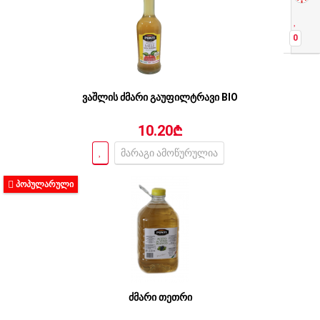
0
ვაშლის ძმარი გაუფილტრავი BIO
10.20₾
მარაგი ამოწურულია
ᲞᲝᲞᲣᲚᲐᲠᲣᲚᲘ
ძმარი თეთრი