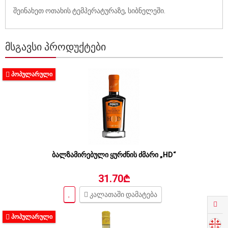
შეინახეთ ოთახის ტემპერატურაზე, სიბნელეში.
ᲛᲡᲒᲐᲕᲡᲘ ᲞᲠᲝᲓᲣᲥᲢᲔᲑᲘ
ᲞᲝᲞᲣᲚᲐᲠᲣᲚᲘ
ბალზამირებული ყურძნის ძმარი „HD“
31.70₾
კალათაში დამატება
ᲞᲝᲞᲣᲚᲐᲠᲣᲚᲘ