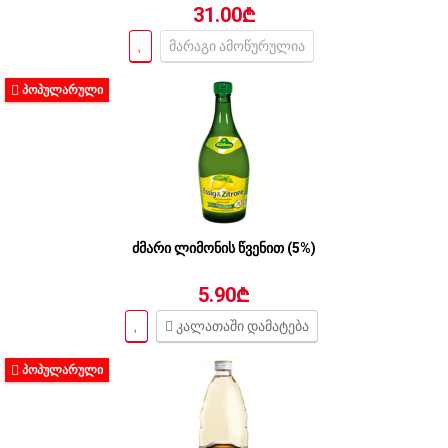
31.00₾
მარაგი ამოწურულია
ᲞᲝᲞᲣᲚᲐᲠᲣᲚᲘ
ძმარი ლიმონის წვენით (5%)
5.90₾
კალათაში დამატება
ᲞᲝᲞᲣᲚᲐᲠᲣᲚᲘ