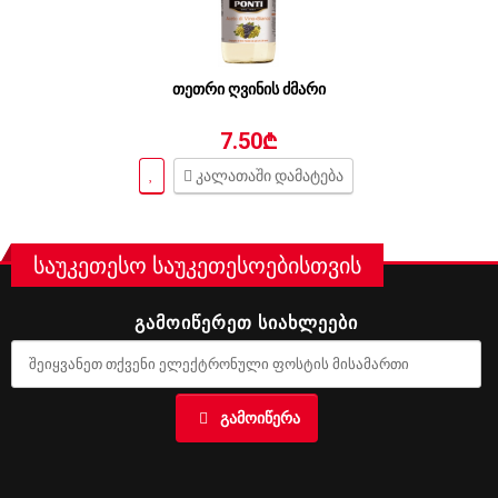
თეთრი ღვინის ძმარი
7.50₾
კალათაში დამატება
საუკეთესო საუკეთესოებისთვის
ᲒᲐᲛᲝᲘᲬᲔᲠᲔᲗ ᲡᲘᲐᲮᲚᲔᲔᲑᲘ
ᲒᲐᲛᲝᲘᲬᲔᲠᲐ