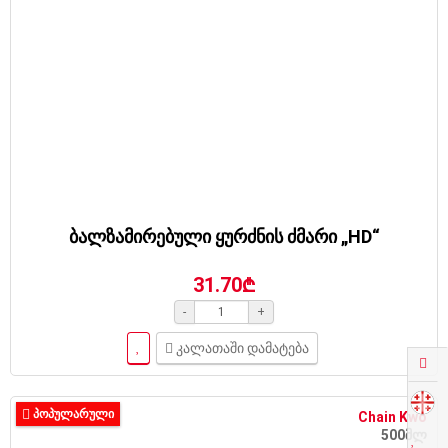
ბალზამირებული ყურძნის ძმარი „HD“
31.70₾
-
+
კალათაში დამატება
ᲞᲝᲞᲣᲚᲐᲠᲣᲚᲘ
Chain Kwo
500მლ