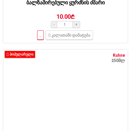
ბალზამირებული ყურძნის ძმარი
10.00₾
-
+
კალათაში დამატება
ᲞᲝᲞᲣᲚᲐᲠᲣᲚᲘ
Kuhne
250მლ