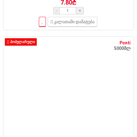
7.80₾
-
+
კალათაში დამატება
ᲞᲝᲞᲣᲚᲐᲠᲣᲚᲘ
Ponti
5000მლ