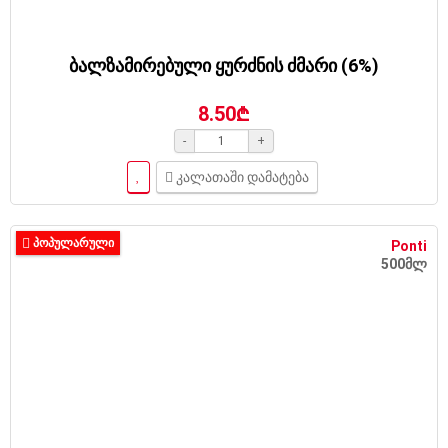
ბალზამირებული ყურძნის ძმარი (6%)
8.50₾
-
+
კალათაში დამატება
ᲞᲝᲞᲣᲚᲐᲠᲣᲚᲘ
Ponti
500მლ