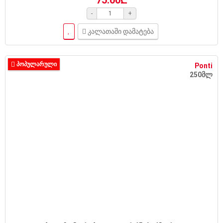
-
+
კალათაში დამატება
ᲞᲝᲞᲣᲚᲐᲠᲣᲚᲘ
Ponti
250მლ