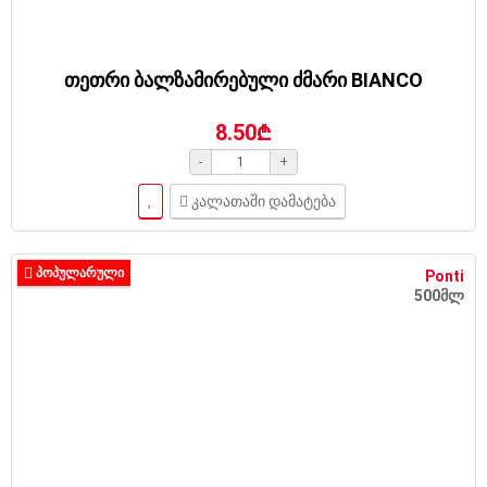
თეთრი ბალზამირებული ძმარი BIANCO
8.50₾
-
+
კალათაში დამატება
ᲞᲝᲞᲣᲚᲐᲠᲣᲚᲘ
Ponti
500მლ