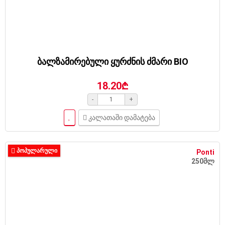
ბალზამირებული ყურძნის ძმარი BIO
18.20₾
-
+
კალათაში დამატება
ᲞᲝᲞᲣᲚᲐᲠᲣᲚᲘ
Ponti
250მლ