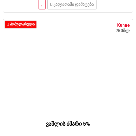
კალათაში დამატება
ᲞᲝᲞᲣᲚᲐᲠᲣᲚᲘ
Kuhne
750მლ
ვაშლის ძმარი 5%