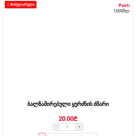
ᲞᲝᲞᲣᲚᲐᲠᲣᲚᲘ
Ponti
1000მლ
ბალზამირებული ყურძნის ძმარი
20.00₾
-
+