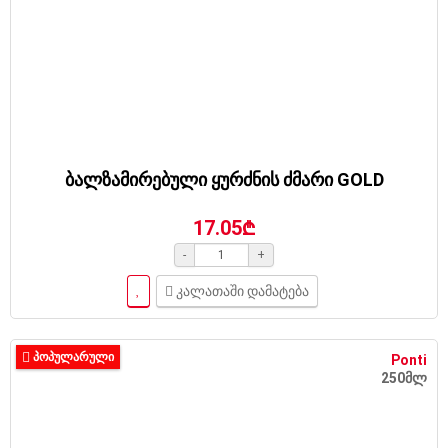
ბალზამირებული ყურძნის ძმარი GOLD
17.05₾
-
+
კალათაში დამატება
ᲞᲝᲞᲣᲚᲐᲠᲣᲚᲘ
Ponti
250მლ