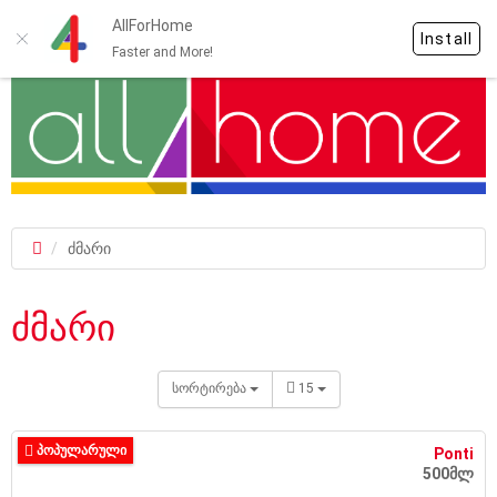
AllForHome
Install
Faster and More!
ძმარი
ძმარი
სორტირება
15
ᲞᲝᲞᲣᲚᲐᲠᲣᲚᲘ
Ponti
500მლ