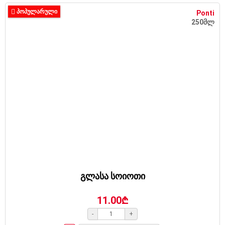
ᲞᲝᲞᲣᲚᲐᲠᲣᲚᲘ
Ponti
250მლ
გლასა სოიოთი
11.00₾
-
+