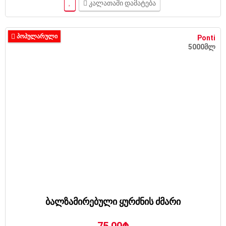
კალათაში დამატება
ᲞᲝᲞᲣᲚᲐᲠᲣᲚᲘ
Ponti
5000მლ
ბალზამირებული ყურძნის ძმარი
75.00₾