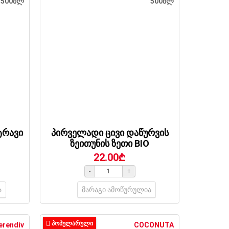
500მლ
500მლ
ტრავი
პირველადი ცივი დაწურვის
ზეითუნის ზეთი BIO
22.00₾
-
+
ა
მარაგი ამოწურულია
ᲞᲝᲞᲣᲚᲐᲠᲣᲚᲘ
erendiv
COCONUTA