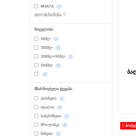
MIYATA
1
ყველას ჩვენება
მოცულობა
50მლ
1
300მლ
2
300მლ+50მლ
1
500მლ
8
ბა
3
მწარმოებელი ქვეყანა
ესპანეთი
1
იტალია
4
საბერძნეთი
1
შრი-ლანკა
8
ᲞᲝᲞᲣ
ჩინეთი
1