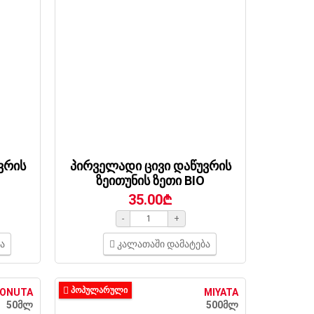
ვრის
პირველადი ცივი დაწუვრის
ზეითუნის ზეთი BIO
35.00₾
-
+
ა
კალათაში დამატება
ᲞᲝᲞᲣᲚᲐᲠᲣᲚᲘ
ONUTA
MIYATA
50მლ
500მლ