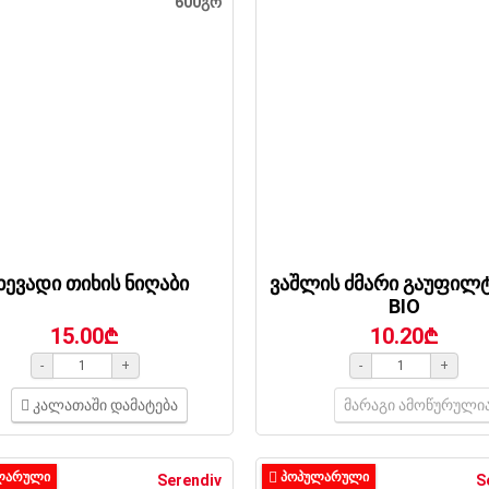
600გრ
ხევადი თიხის ნიღაბი
ვაშლის ძმარი გაუფილ
BIO
15.00₾
10.20₾
-
+
-
+
კალათაში დამატება
მარაგი ამოწურული
ᲚᲐᲠᲣᲚᲘ
ᲞᲝᲞᲣᲚᲐᲠᲣᲚᲘ
Serendiv
S