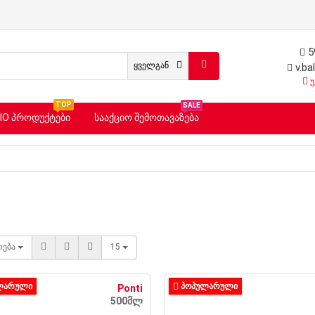
5
ყველგან
v.ba
უ
TOP
SALE
ᲡᲐᲐᲥᲪᲘᲝ ᲨᲔᲛᲝᲗᲐᲕᲐᲖᲔᲑᲐ
IO ᲞᲠᲝᲓᲣᲥᲢᲔᲑᲘ
რება
15
ᲚᲐᲠᲣᲚᲘ
ᲞᲝᲞᲣᲚᲐᲠᲣᲚᲘ
Ponti
500მლ