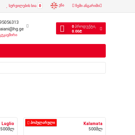
ენა
სურვილების სია
0
ჩემი ანგარიში
95056313
0
პროდუქტი,
laiani@hg.ge
0.00₾
კუკავშირი
ᲞᲝᲞᲣᲚᲐᲠᲣᲚᲘ
Luglio
Kalamata
500მლ
500მლ