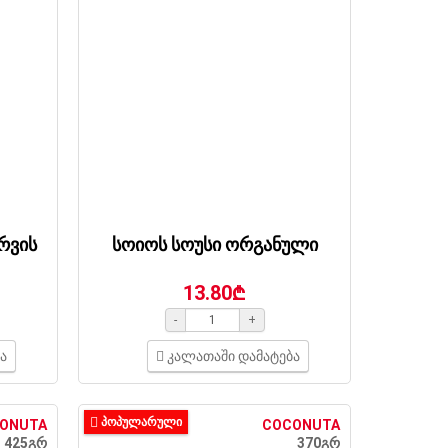
რვის
სოიოს სოუსი ორგანული
13.80₾
-
+
ა
კალათაში დამატება
ᲞᲝᲞᲣᲚᲐᲠᲣᲚᲘ
ONUTA
COCONUTA
425გრ
370გრ