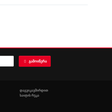
ᲒᲐᲛᲝᲘᲬᲔᲠᲐ
დაგვიკავშირდით
საიტის რუკა