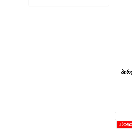
პირ
ᲞᲝᲞᲣ