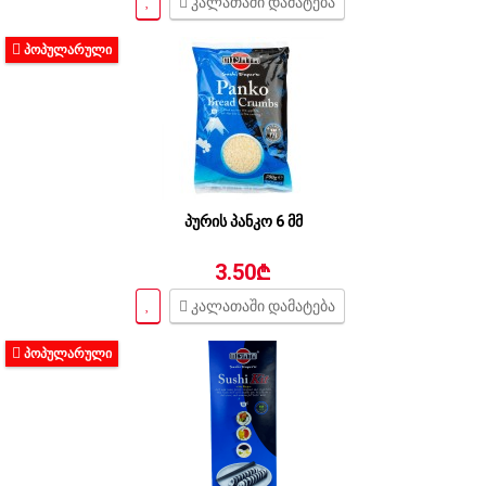
კალათაში დამატება
ᲞᲝᲞᲣᲚᲐᲠᲣᲚᲘ
პურის პანკო 6 მმ
3.50₾
კალათაში დამატება
ᲞᲝᲞᲣᲚᲐᲠᲣᲚᲘ