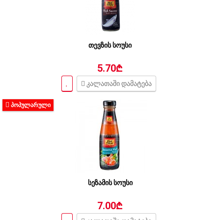
თევზის სოუსი
5.70₾
კალათაში დამატება
ᲞᲝᲞᲣᲚᲐᲠᲣᲚᲘ
სეზამის სოუსი
7.00₾