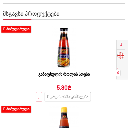
ᲛᲡᲒᲐᲕᲡᲘ ᲞᲠᲝᲓᲣᲥᲢᲔᲑᲘ
ᲞᲝᲞᲣᲚᲐᲠᲣᲚᲘ
0
გაზაფხულის როლის სოუსი
5.80₾
კალათაში დამატება
ᲞᲝᲞᲣᲚᲐᲠᲣᲚᲘ