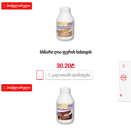
ᲞᲝᲞᲣᲚᲐᲠᲣᲚᲘ
ხსნარი ღია ფერის ხისთვის
30.20₾
კალათაში დამატება
ᲞᲝᲞᲣᲚᲐᲠᲣᲚᲘ
0