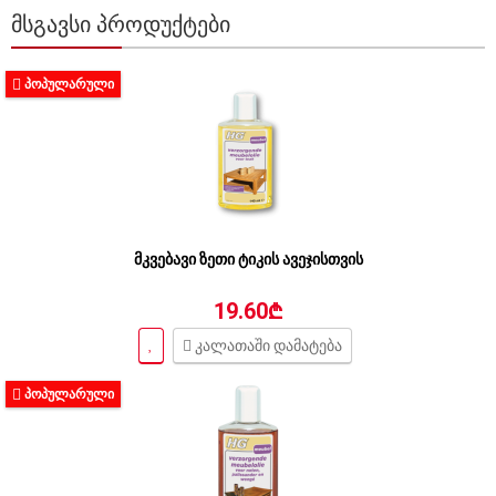
ᲛᲡᲒᲐᲕᲡᲘ ᲞᲠᲝᲓᲣᲥᲢᲔᲑᲘ
ᲞᲝᲞᲣᲚᲐᲠᲣᲚᲘ
მკვებავი ზეთი ტიკის ავეჯისთვის
19.60₾
კალათაში დამატება
ᲞᲝᲞᲣᲚᲐᲠᲣᲚᲘ