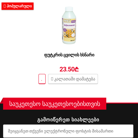
ᲞᲝᲞᲣᲚᲐᲠᲣᲚᲘ
ფუტკრის ცვილის ხსნარი
23.50₾
კალათაში დამატება
საუკეთესო საუკეთესოებისთვის
ᲒᲐᲛᲝᲘᲬᲔᲠᲔᲗ ᲡᲘᲐᲮᲚᲔᲔᲑᲘ