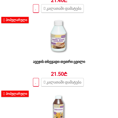
21.40₾
კალათაში დამატება
ᲞᲝᲞᲣᲚᲐᲠᲣᲚᲘ
ავეჯის თხევადი თეთრი ცვილი
21.50₾
კალათაში დამატება
ᲞᲝᲞᲣᲚᲐᲠᲣᲚᲘ