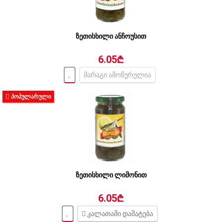
ზეთისხილი ანჩოუსით
6.05₾
მარაგი ამოწურულია
ᲞᲝᲞᲣᲚᲐᲠᲣᲚᲘ
ზეთისხილი ლიმონით
6.05₾
კალათაში დამატება