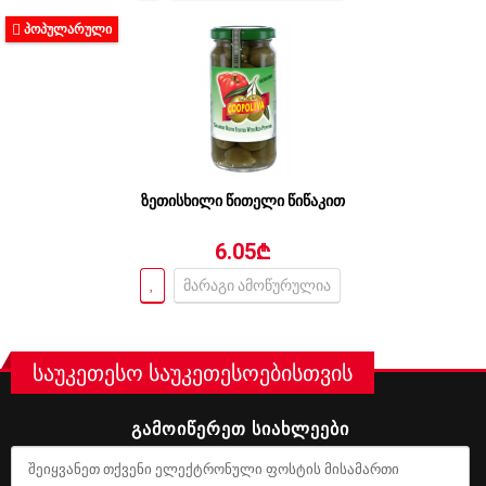
ᲞᲝᲞᲣᲚᲐᲠᲣᲚᲘ
ზეთისხილი წითელი წიწაკით
6.05₾
მარაგი ამოწურულია
საუკეთესო საუკეთესოებისთვის
ᲒᲐᲛᲝᲘᲬᲔᲠᲔᲗ ᲡᲘᲐᲮᲚᲔᲔᲑᲘ