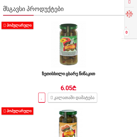
ᲛᲡᲒᲐᲕᲡᲘ ᲞᲠᲝᲓᲣᲥᲢᲔᲑᲘ
ᲞᲝᲞᲣᲚᲐᲠᲣᲚᲘ
0
ზეთისხილი ცხარე წიწაკით
6.05₾
კალათაში დამატება
ᲞᲝᲞᲣᲚᲐᲠᲣᲚᲘ