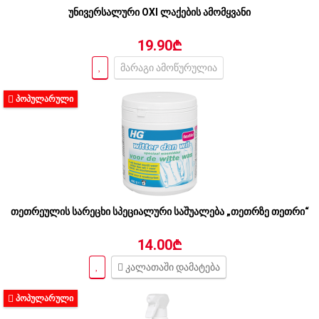
უნივერსალური OXI ლაქების ამომყვანი
19.90₾
მარაგი ამოწურულია
ᲞᲝᲞᲣᲚᲐᲠᲣᲚᲘ
თეთრეულის სარეცხი სპეციალური საშუალება „თეთრზე თეთრი“
14.00₾
კალათაში დამატება
ᲞᲝᲞᲣᲚᲐᲠᲣᲚᲘ