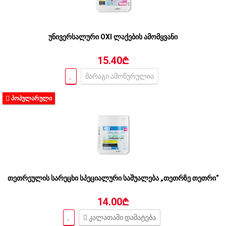
უნივერსალური OXI ლაქების ამომყვანი
15.40₾
მარაგი ამოწურულია
ᲞᲝᲞᲣᲚᲐᲠᲣᲚᲘ
თეთრეულის სარეცხი სპეციალური საშუალება „თეთრზე თეთრი“
14.00₾
კალათაში დამატება