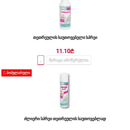
თეთრეულის საუთოვებელი სპრეი
11.10₾
მარაგი ამოწურულია
ᲞᲝᲞᲣᲚᲐᲠᲣᲚᲘ
ძლიერი სპრეი თეთრეულის საუთოვებლად