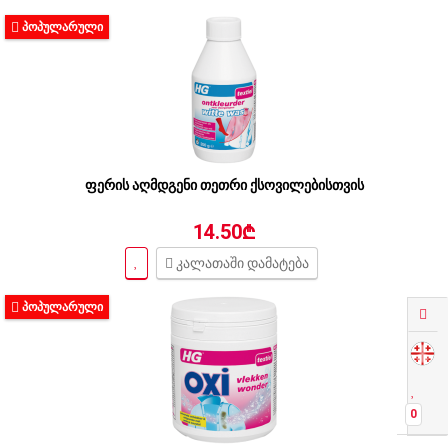
ᲞᲝᲞᲣᲚᲐᲠᲣᲚᲘ
ფერის აღმდგენი თეთრი ქსოვილებისთვის
14.50₾
კალათაში დამატება
ᲞᲝᲞᲣᲚᲐᲠᲣᲚᲘ
0