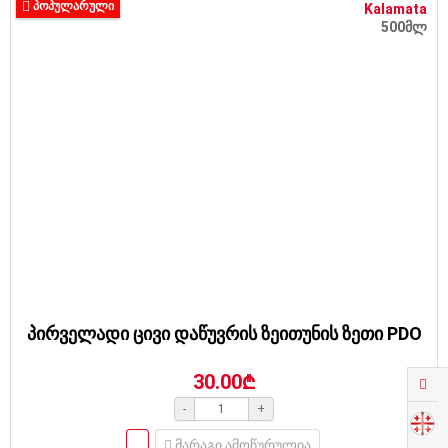
ᲞᲝᲞᲣᲚᲐᲠᲣᲚᲘ
Kalamata
500მლ
პირველადი ცივი დაწუვრის ზეითუნის ზეთი PDO
30.00₾
-
+
მარაგი ამოწურულია