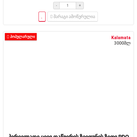
-
+
მარაგი ამოწურულია
ᲞᲝᲞᲣᲚᲐᲠᲣᲚᲘ
Kalamata
3000მლ
პირველადი ცივი დაწუვრის ზეითუნის ზეთი PDO