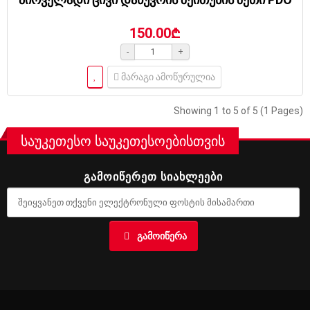
150.00₾
-
+
მარაგი ამოწურულია
Showing 1 to 5 of 5 (1 Pages)
საუკეთესო საუკეთესოებისთვის
ᲒᲐᲛᲝᲘᲬᲔᲠᲔᲗ ᲡᲘᲐᲮᲚᲔᲔᲑᲘ
ᲒᲐᲛᲝᲘᲬᲔᲠᲐ