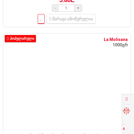
-
+
მარაგი ამოწურულია
ᲞᲝᲞᲣᲚᲐᲠᲣᲚᲘ
La Molisana
1000გრ
0