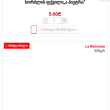
ხორბლის ფქვილი„ა პიეტრა“
5.60₾
-
+
მარაგი ამოწურულია
ᲞᲝᲞᲣᲚᲐᲠᲣᲚᲘ
La Molisana
500გრ