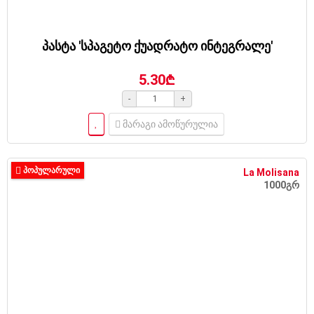
პასტა 'სპაგეტო ქუადრატო ინტეგრალე'
5.30₾
-
+
მარაგი ამოწურულია
ᲞᲝᲞᲣᲚᲐᲠᲣᲚᲘ
La Molisana
1000გრ