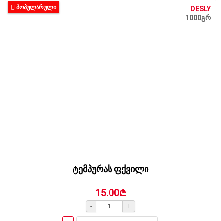
ᲞᲝᲞᲣᲚᲐᲠᲣᲚᲘ
DESLY
1000გრ
ტემპურას ფქვილი
15.00₾
-
+