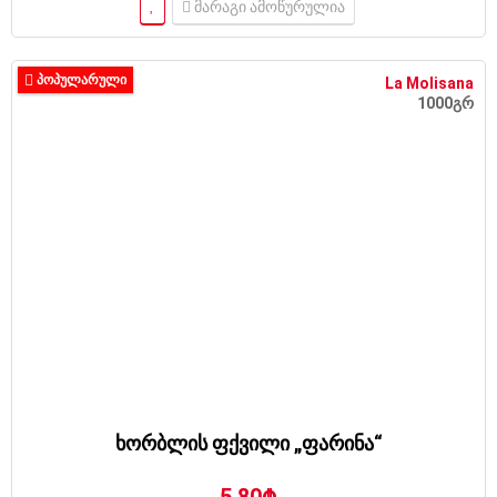
მარაგი ამოწურულია
ᲞᲝᲞᲣᲚᲐᲠᲣᲚᲘ
La Molisana
1000გრ
ხორბლის ფქვილი „ფარინა“
5.80₾