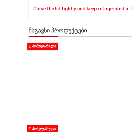
Close the lid tightly and keep refrigerated aft
ᲛᲡᲒᲐᲕᲡᲘ ᲞᲠᲝᲓᲣᲥᲢᲔᲑᲘ
ᲞᲝᲞᲣᲚᲐᲠᲣᲚᲘ
ᲞᲝᲞᲣᲚᲐᲠᲣᲚᲘ