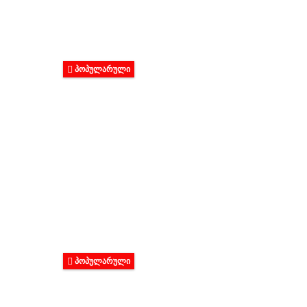
ᲞᲝᲞᲣᲚᲐᲠᲣᲚᲘ
ᲞᲝᲞᲣᲚᲐᲠᲣᲚᲘ