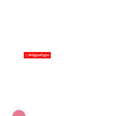
ᲞᲝᲞᲣᲚᲐᲠᲣᲚᲘ