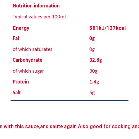
Nutrition information
Typical values per 100ml
Energy
581
kJ/137kcal
Fat
0g
of which saturates
0g
Carbohydrate
32.8g
of which sugar
30g
Protein
1.4g
Salt
5g
son with this sauce,ans saute again.Also good for cooking a