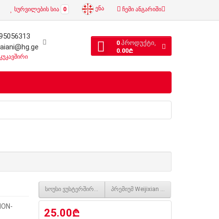
ენა
სურვილების სია
0
ჩემი ანგარიში
95056313
0
პროდუქტი,
laiani@hg.ge
0.00₾
კუკავშირი
სოუსი ვუსტერშირის
პრემიუმ Weijixian სოიოს სოუსი
NON-
25.00₾