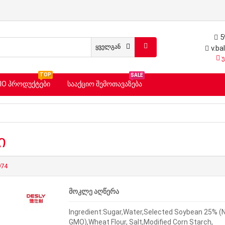
5
ყველგან
v.ba
უ
TOP
SALE
ᲡᲐᲐᲥᲪᲘᲝ ᲨᲔᲛᲝᲗᲐᲕᲐᲖᲔᲑᲐ
IO ᲞᲠᲝᲓᲣᲥᲢᲔᲑᲘ
ი
974
მოკლე აღწერა
Ingredient:Sugar,Water,Selected Soybean 25% (
GMO),Wheat Flour, Salt,Modified Corn Starch,