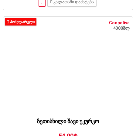
კალათაში დამატება
ᲞᲝᲞᲣᲚᲐᲠᲣᲚᲘ
Coopoliva
4300მლ
ზეთისხილი შავი უკურკო
54.00₾