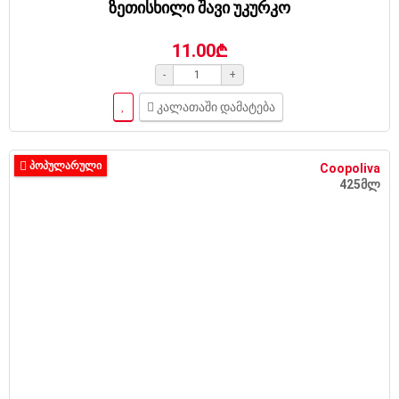
ზეთისხილი შავი უკურკო
11.00₾
-
+
კალათაში დამატება
ᲞᲝᲞᲣᲚᲐᲠᲣᲚᲘ
Coopoliva
425მლ