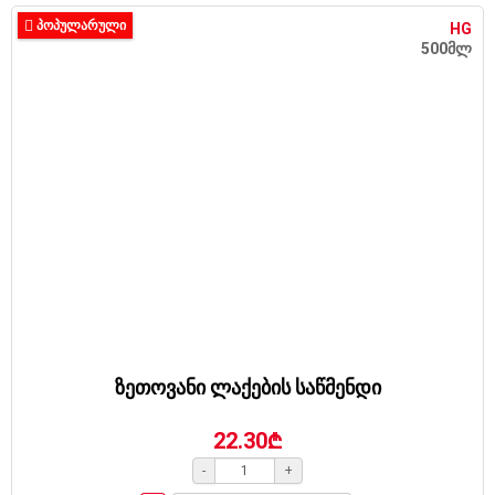
ᲞᲝᲞᲣᲚᲐᲠᲣᲚᲘ
HG
500მლ
ზეთოვანი ლაქების საწმენდი
22.30₾
-
+