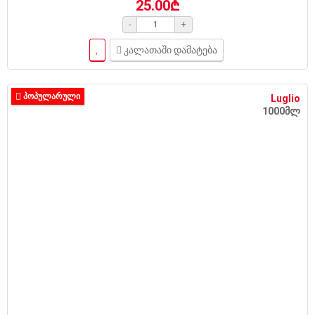
25.00₾
-
+
კალათაში დამატება
ᲞᲝᲞᲣᲚᲐᲠᲣᲚᲘ
Luglio
1000მლ