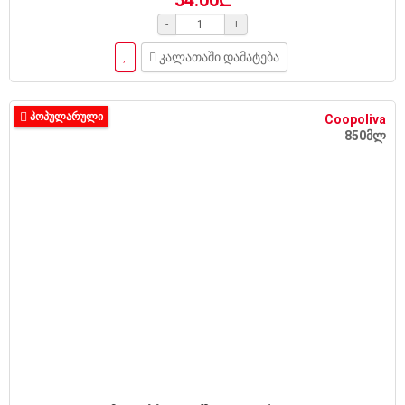
-
+
კალათაში დამატება
ᲞᲝᲞᲣᲚᲐᲠᲣᲚᲘ
Coopoliva
850მლ