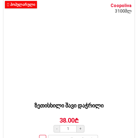
ᲞᲝᲞᲣᲚᲐᲠᲣᲚᲘ
Coopoliva
3100მლ
ზეთისხილი შავი დაჭრილი
38.00₾
-
+