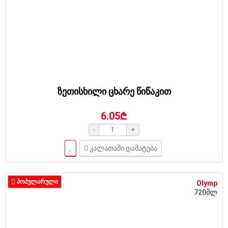
ზეთისხილი ცხარე წიწაკით
6.05₾
-
+
კალათაში დამატება
ᲞᲝᲞᲣᲚᲐᲠᲣᲚᲘ
Olymp
720მლ