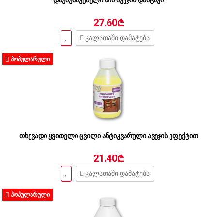
27.60₾
კალათაში დამატება
ᲞᲝᲞᲣᲚᲐᲠᲣᲚᲘ
თხევადი ყვითელი ცვილი ანტიკვარული ავეჯის ეფექტით
21.40₾
კალათაში დამატება
ᲞᲝᲞᲣᲚᲐᲠᲣᲚᲘ