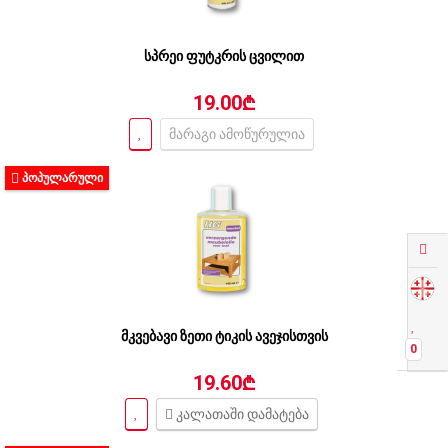
სპრეი ფუტკრის ცვილით
19.00₾
მარაგი ამოწურულია
ᲞᲝᲞᲣᲚᲐᲠᲣᲚᲘ
მკვებავი ზეთი ტიკის ავეჯისთვის
0
19.60₾
კალათაში დამატება