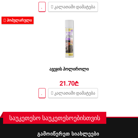
კალათაში დამატება
ᲞᲝᲞᲣᲚᲐᲠᲣᲚᲘ
ავეჯის პოლიროლი
21.70₾
კალათაში დამატება
საუკეთესო საუკეთესოებისთვის
ᲒᲐᲛᲝᲘᲬᲔᲠᲔᲗ ᲡᲘᲐᲮᲚᲔᲔᲑᲘ