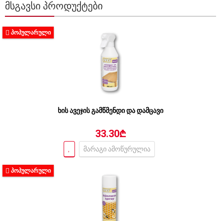
ᲛᲡᲒᲐᲕᲡᲘ ᲞᲠᲝᲓᲣᲥᲢᲔᲑᲘ
ᲞᲝᲞᲣᲚᲐᲠᲣᲚᲘ
ხის ავეჯის გამწმენდი და დამცავი
33.30₾
მარაგი ამოწურულია
ᲞᲝᲞᲣᲚᲐᲠᲣᲚᲘ