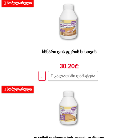
ᲞᲝᲞᲣᲚᲐᲠᲣᲚᲘ
ხსნარი ღია ფერის ხისთვის
30.20₾
კალათაში დამატება
ᲞᲝᲞᲣᲚᲐᲠᲣᲚᲘ
დაუმუშავებელი ხის ავეჯის დამცავი