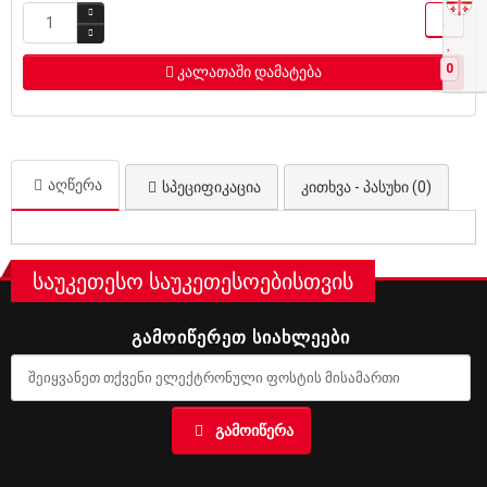
0
კალათაში დამატება
აღწერა
სპეციფიკაცია
კითხვა - პასუხი (0)
საუკეთესო საუკეთესოებისთვის
ᲒᲐᲛᲝᲘᲬᲔᲠᲔᲗ ᲡᲘᲐᲮᲚᲔᲔᲑᲘ
ᲒᲐᲛᲝᲘᲬᲔᲠᲐ