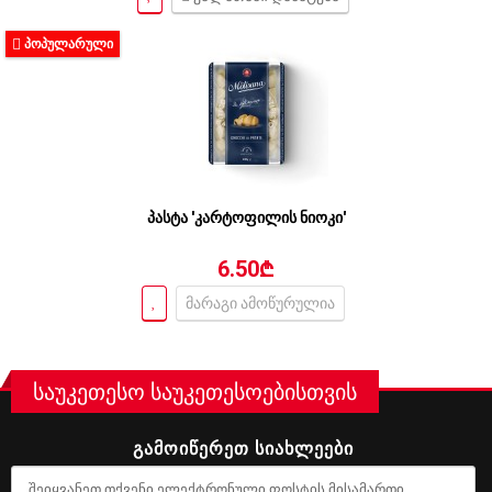
ᲞᲝᲞᲣᲚᲐᲠᲣᲚᲘ
პასტა 'კარტოფილის ნიოკი'
6.50₾
მარაგი ამოწურულია
საუკეთესო საუკეთესოებისთვის
ᲒᲐᲛᲝᲘᲬᲔᲠᲔᲗ ᲡᲘᲐᲮᲚᲔᲔᲑᲘ