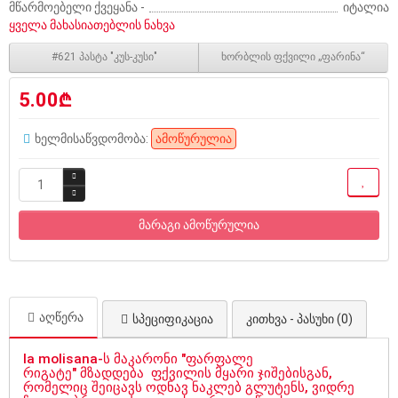
მწარმოებელი ქვეყანა -
იტალია
ყველა მახასიათებლის ნახვა
#621 პასტა "კუს-კუსი"
ხორბლის ფქვილი „ფარინა“
5.00₾
ხელმისაწვდომობა:
ამოწურულია
მარაგი ამოწურულია
აღწერა
სპეციფიკაცია
კითხვა - პასუხი (0)
la molisana-
ს
მაკარონი
"ფარფალე
რიგატე"
მზადდება
ფქვილის
მყარი
ჯიშებისგან
,
რომელიც
შეიცავს
ოდნავ
ნაკლებ
გლუტენს
,
ვიდრე