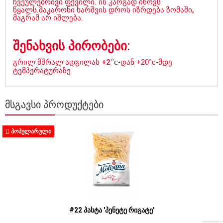
ჩვეულებრივი
ფქვილი
.
ის
კარგად
იწოვს
წყალს
.
მაკარონი
ხარშვის
დროს
იზრდება
ზომაში
,
მაგრამ
არ
იშლება
.
შენახვის
პირობები
:
°c
გრილ
მშრალ
ადგილას
+2
-
დან
+20
°
c-
მდე
ტემპერატურაზე
ᲛᲡᲒᲐᲕᲡᲘ ᲞᲠᲝᲓᲣᲥᲢᲔᲑᲘ
ᲞᲝᲞᲣᲚᲐᲠᲣᲚᲘ
#22 პასტა 'პენეტე რიგატე'