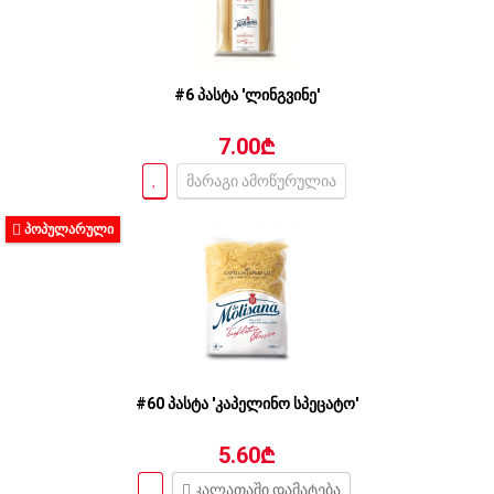
#6 პასტა 'ლინგვინე'
7.00₾
მარაგი ამოწურულია
ᲞᲝᲞᲣᲚᲐᲠᲣᲚᲘ
#60 პასტა 'კაპელინო სპეცატო'
5.60₾
კალათაში დამატება