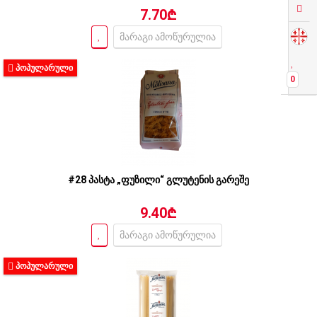
7.70₾
მარაგი ამოწურულია
ᲞᲝᲞᲣᲚᲐᲠᲣᲚᲘ
0
#28 პასტა „ფუზილი“ გლუტენის გარეშე
9.40₾
მარაგი ამოწურულია
ᲞᲝᲞᲣᲚᲐᲠᲣᲚᲘ