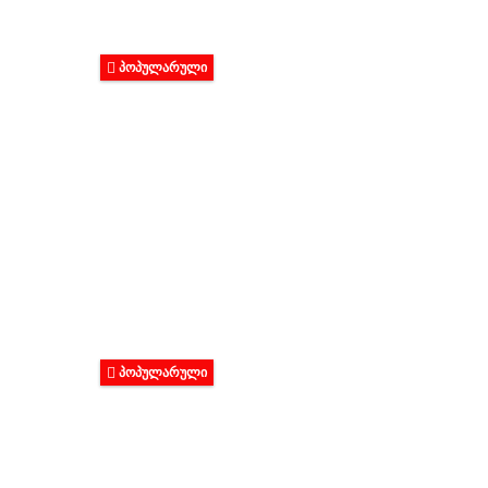
ᲞᲝᲞᲣᲚᲐᲠᲣᲚᲘ
ᲞᲝᲞᲣᲚᲐᲠᲣᲚᲘ