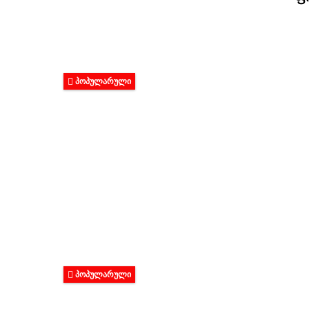
ᲞᲝᲞᲣᲚᲐᲠᲣᲚᲘ
ᲞᲝᲞᲣᲚᲐᲠᲣᲚᲘ