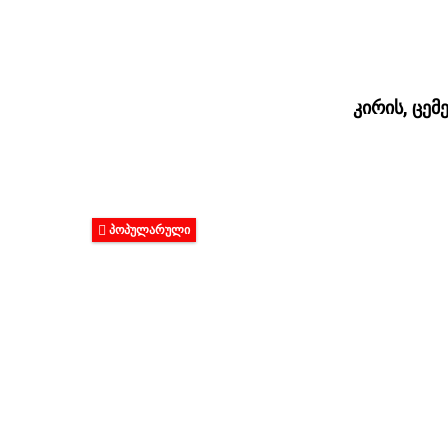
კირის, ცემ
ᲞᲝᲞᲣᲚᲐᲠᲣᲚᲘ